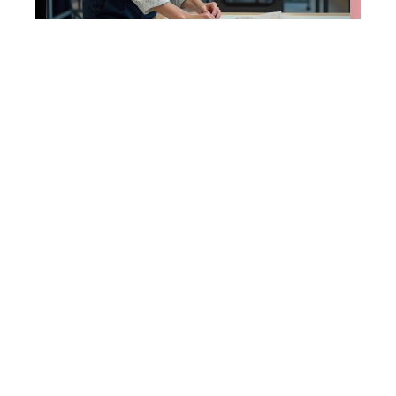
Emplettes
Origine de fabrication
des vêtements
Christine Laure :
localisation et
pratiques